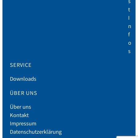
s
t
I
n
f
o
s
SERVICE
Downloads
ÜBER UNS
Über uns
Kontakt
Impressum
Datenschutzerklärung