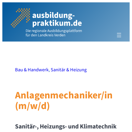
Zum
Inhalt
springen
Bau & Handwerk
,
Sanitär & Heizung
Anlagenmechaniker/in
(m/w/d)
Sanitär-, Heizungs- und Klimatechnik