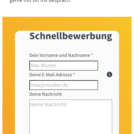
gerne mit Dir ins Gespräch.
Schnellbewerbung
Formular überspringen
Dein Vorname und Nachname
*
Deine E-Mail-Adresse
*
Deine Nachricht