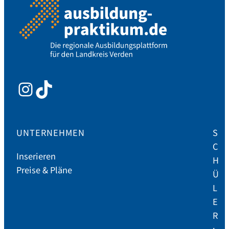
Instagram
TikTok
UNTERNEHMEN
S
C
Inserieren
H
Preise & Pläne
Ü
L
E
R