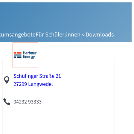
ikumsangebote
Für Schüler:innen
Downloads
Schülinger Straße 21
27299 Langwedel
04232 93333