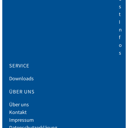
s
t
I
n
f
o
s
SERVICE
Downloads
ÜBER UNS
Über uns
Kontakt
Impressum
Datenschutzerklärung