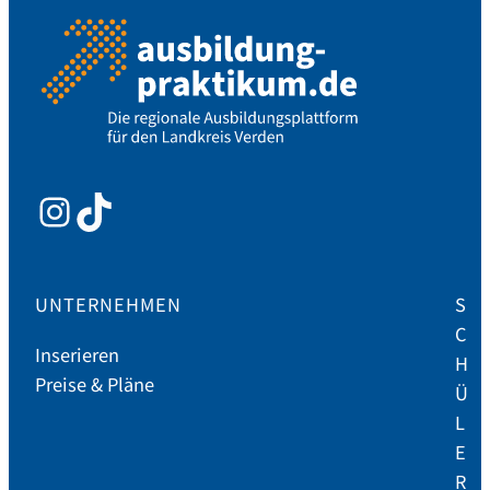
Instagram
TikTok
UNTERNEHMEN
S
C
Inserieren
H
Preise & Pläne
Ü
L
E
R