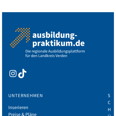
Instagram
TikTok
UNTERNEHMEN
S
C
Inserieren
H
Preise & Pläne